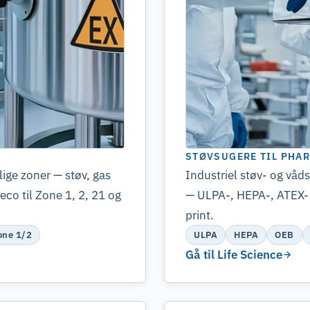
STØVSUGERE TIL PHA
lige zoner — støv, gas
Industriel støv- og våd
co til Zone 1, 2, 21 og
— ULPA-, HEPA-, ATEX- 
print.
one 1/2
ULPA
HEPA
OEB
Gå til Life Science