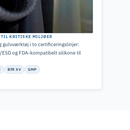
TIL KRITISKE MILJØER
gulvværktøj i to certificeringslinjer:
X/ESD og FDA-kompatibelt silikone til
R
BfR XV
GMP