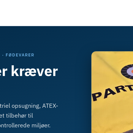
 · FØDEVARER
er kræver
striel opsugning, ATEX-
t tilbehør til
ntrollerede miljøer.