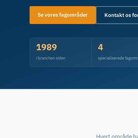
Se vores fagområder
Kontakt os fo
1989
4
i branchen siden
specialiserede fagom
Hvert område ha