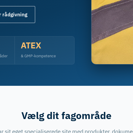
r rådgivning
ATEX
råder
& GMP-kompetence
Vælg dit fagområde
r sit eget specialiserede site med produkter, dokumen