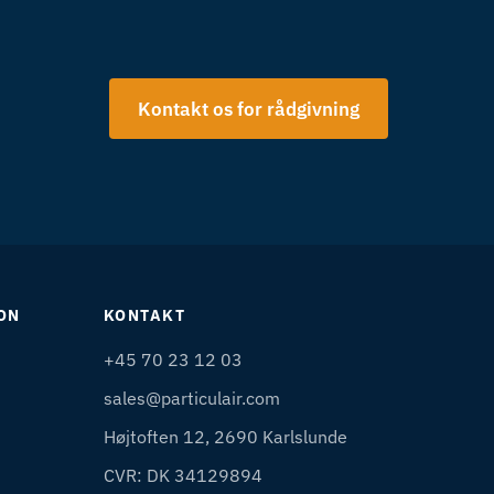
Kontakt os for rådgivning
ON
KONTAKT
+45 70 23 12 03
sales@particulair.com
Højtoften 12, 2690 Karlslunde
CVR: DK 34129894