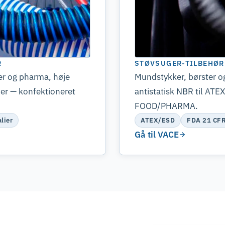
R
STØVSUGER-TILBEHØR 
er og pharma, høje
Mundstykker, børster og 
ier — konfektioneret
antistatisk NBR til ATE
FOOD/PHARMA.
lier
ATEX/ESD
FDA 21 CF
Gå til VACE