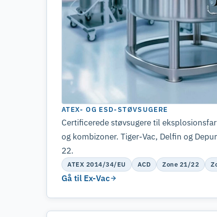
ATEX- OG ESD-STØVSUGERE
Certificerede støvsugere til eksplosionsfar
og kombizoner. Tiger-Vac, Delfin og Depure
22.
ATEX 2014/34/EU
ACD
Zone 21/22
Z
Gå til Ex-Vac