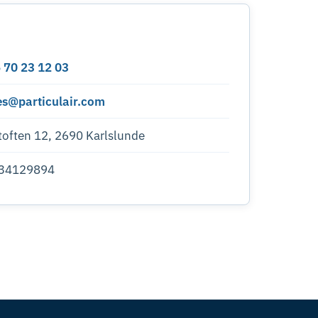
 70 23 12 03
es@particulair.com
toften 12, 2690 Karlslunde
34129894