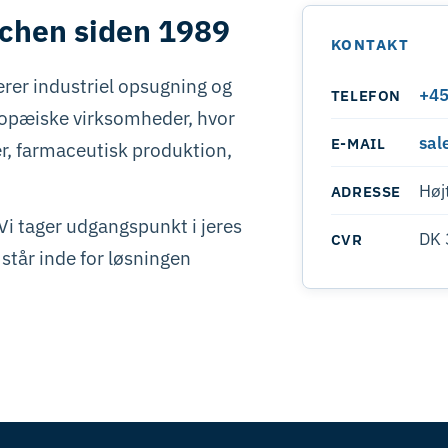
nchen siden 1989
KONTAKT
erer industriel opsugning og
+45
TELEFON
uropæiske virksomheder, hvor
sal
E-MAIL
er, farmaceutisk produktion,
Høj
ADRESSE
 Vi tager udgangspunkt i jeres
DK 
CVR
står inde for løsningen