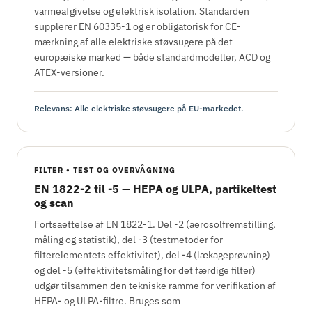
varmeafgivelse og elektrisk isolation. Standarden
supplerer EN 60335-1 og er obligatorisk for CE-
mærkning af alle elektriske støvsugere på det
europæiske marked — både standardmodeller, ACD og
ATEX-versioner.
Relevans: Alle elektriske støvsugere på EU-markedet.
FILTER • TEST OG OVERVÅGNING
EN 1822-2 til -5 — HEPA og ULPA, partikeltest
og scan
Fortsaettelse af EN 1822-1. Del -2 (aerosolfremstilling,
måling og statistik), del -3 (testmetoder for
filterelementets effektivitet), del -4 (lækageprøvning)
og del -5 (effektivitetsmåling for det færdige filter)
udgør tilsammen den tekniske ramme for verifikation af
HEPA- og ULPA-filtre. Bruges som