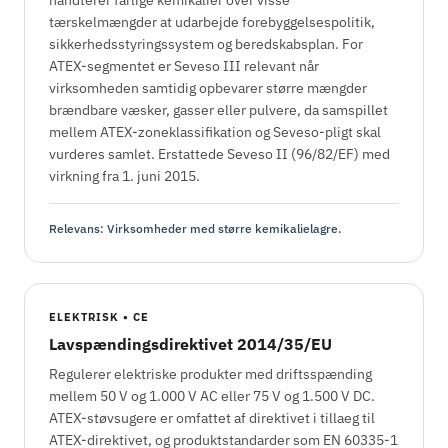
håndterer farlige kemikalier over visse
tærskelmængder at udarbejde forebyggelsespolitik,
sikkerhedsstyringssystem og beredskabsplan. For
ATEX-segmentet er Seveso III relevant når
virksomheden samtidig opbevarer større mængder
brændbare væsker, gasser eller pulvere, da samspillet
mellem ATEX-zoneklassifikation og Seveso-pligt skal
vurderes samlet. Erstattede Seveso II (96/82/EF) med
virkning fra 1. juni 2015.
Relevans: Virksomheder med større kemikalielagre.
ELEKTRISK • CE
Lavspændingsdirektivet 2014/35/EU
Regulerer elektriske produkter med driftsspænding
mellem 50 V og 1.000 V AC eller 75 V og 1.500 V DC.
ATEX-støvsugere er omfattet af direktivet i tillaeg til
ATEX-direktivet, og produktstandarder som EN 60335-1