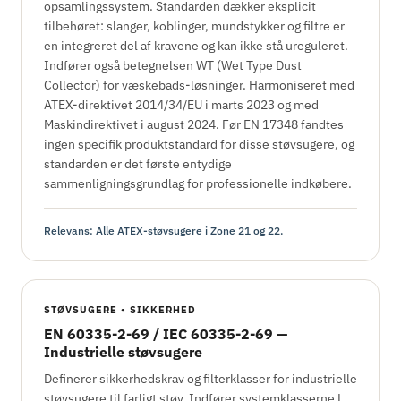
opsamlingssystem. Standarden dækker eksplicit
tilbehøret: slanger, koblinger, mundstykker og filtre er
en integreret del af kravene og kan ikke stå ureguleret.
Indfører også betegnelsen WT (Wet Type Dust
Collector) for væskebads-løsninger. Harmoniseret med
ATEX-direktivet 2014/34/EU i marts 2023 og med
Maskindirektivet i august 2024. Før EN 17348 fandtes
ingen specifik produktstandard for disse støvsugere, og
standarden er det første entydige
sammenligningsgrundlag for professionelle indkøbere.
Relevans: Alle ATEX-støvsugere i Zone 21 og 22.
STØVSUGERE • SIKKERHED
EN 60335-2-69 / IEC 60335-2-69 —
Industrielle støvsugere
Definerer sikkerhedskrav og filterklasser for industrielle
støvsugere til farligt støv. Indfører systemklasserne L