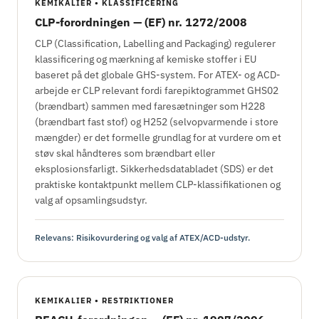
KEMIKALIER • KLASSIFICERING
CLP-forordningen — (EF) nr. 1272/2008
CLP (Classification, Labelling and Packaging) regulerer
klassificering og mærkning af kemiske stoffer i EU
baseret på det globale GHS-system. For ATEX- og ACD-
arbejde er CLP relevant fordi farepiktogrammet GHS02
(brændbart) sammen med faresætninger som H228
(brændbart fast stof) og H252 (selvopvarmende i store
mængder) er det formelle grundlag for at vurdere om et
støv skal håndteres som brændbart eller
eksplosionsfarligt. Sikkerhedsdatabladet (SDS) er det
praktiske kontaktpunkt mellem CLP-klassifikationen og
valg af opsamlingsudstyr.
Relevans: Risikovurdering og valg af ATEX/ACD-udstyr.
KEMIKALIER • RESTRIKTIONER