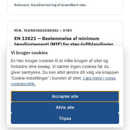
Relevans: Karakterisering af brændbart støv.
MIN. TAENDINGSENERGI • STØV
EN 13821 — Bestemmelse af minimum
tændingsenergi (MIE) for støv-luftblandinger
Vi bruger cookies
Definerer prøvemetoden for at bestemme den laveste
energi der kan antænde en støv-luftblanding. MIE
Ex-Vac bruger cookies til at måle brugen af sitet og
udtrykkes typisk i millijoule (mJ). Resultatet afgør om
forbedre dine besøg. Vi sætter ingen cookies før du
elektrostatiske udladninger og almindelige tændkilder
giver samtykke. Du kan altid ændre dit valg via knappen
'Cookie-indstillinger' i bunden af sitet.
Læs mere i vores
kan udløse eksplosiøn. For pulvere med MIE under 3
cookiepolitik.
mJ er ESD-beskyttelse og potentialudligning kritisk; for
MIE under 0,1 mJ kræves typisk inertisering.
Accepter alle
Relevans: Karakterisering af brændbart støv — valg af
Afvis alle
inertisering.
Tilpas