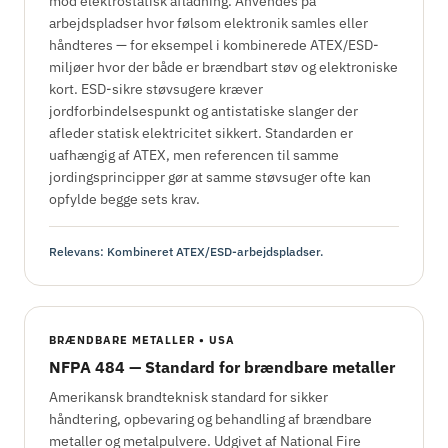
mod elektrostatisk afladning. Anvendes på
arbejdspladser hvor følsom elektronik samles eller
håndteres — for eksempel i kombinerede ATEX/ESD-
miljøer hvor der både er brændbart støv og elektroniske
kort. ESD-sikre støvsugere kræver
jordforbindelsespunkt og antistatiske slanger der
afleder statisk elektricitet sikkert. Standarden er
uafhængig af ATEX, men referencen til samme
jordingsprincipper gør at samme støvsuger ofte kan
opfylde begge sets krav.
Relevans: Kombineret ATEX/ESD-arbejdspladser.
BRÆNDBARE METALLER • USA
NFPA 484 — Standard for brændbare metaller
Amerikansk brandteknisk standard for sikker
håndtering, opbevaring og behandling af brændbare
metaller og metalpulvere. Udgivet af National Fire