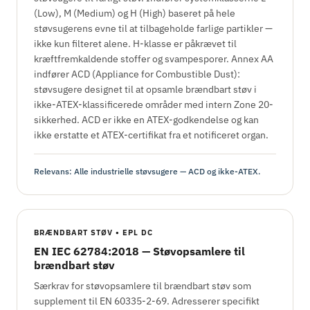
(Low), M (Medium) og H (High) baseret på hele
støvsugerens evne til at tilbageholde farlige partikler —
ikke kun filteret alene. H-klasse er påkrævet til
kræftfremkaldende stoffer og svampesporer. Annex AA
indfører ACD (Appliance for Combustible Dust):
støvsugere designet til at opsamle brændbart støv i
ikke-ATEX-klassificerede områder med intern Zone 20-
sikkerhed. ACD er ikke en ATEX-godkendelse og kan
ikke erstatte et ATEX-certifikat fra et notificeret organ.
Relevans: Alle industrielle støvsugere — ACD og ikke-ATEX.
BRÆNDBART STØV • EPL DC
EN IEC 62784:2018 — Støvopsamlere til
brændbart støv
Særkrav for støvopsamlere til brændbart støv som
supplement til EN 60335-2-69. Adresserer specifikt