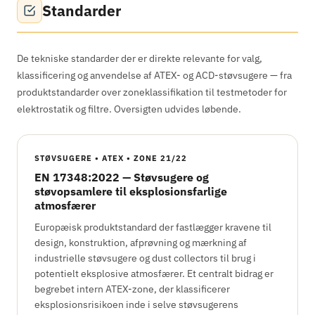
Standarder
De tekniske standarder der er direkte relevante for valg,
klassificering og anvendelse af ATEX- og ACD-støvsugere — fra
produktstandarder over zoneklassifikation til testmetoder for
elektrostatik og filtre. Oversigten udvides løbende.
STØVSUGERE • ATEX • ZONE 21/22
EN 17348:2022 — Støvsugere og
støvopsamlere til eksplosionsfarlige
atmosfærer
Europæisk produktstandard der fastlægger kravene til
design, konstruktion, afprøvning og mærkning af
industrielle støvsugere og dust collectors til brug i
potentielt eksplosive atmosfærer. Et centralt bidrag er
begrebet intern ATEX-zone, der klassificerer
eksplosionsrisikoen inde i selve støvsugerens