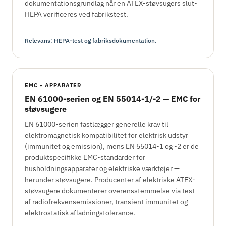
dokumentationsgrundlag når en ATEX-støvsugers slut-
HEPA verificeres ved fabrikstest.
Relevans: HEPA-test og fabriksdokumentation.
EMC • APPARATER
EN 61000-serien og EN 55014-1/-2 — EMC for
støvsugere
EN 61000-serien fastlægger generelle krav til
elektromagnetisk kompatibilitet for elektrisk udstyr
(immunitet og emission), mens EN 55014-1 og -2 er de
produktspecifikke EMC-standarder for
husholdningsapparater og elektriske værktøjer —
herunder støvsugere. Producenter af elektriske ATEX-
støvsugere dokumenterer overensstemmelse via test
af radiofrekvensemissioner, transient immunitet og
elektrostatisk afladningstolerance.