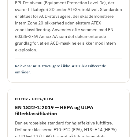
EPL Dc-niveau (Equipment Protection Level Dc), der
svarer til kategori 3D under ATEX-direktivet. Standarden
er aktuel for ACD-støvsugere, der skal demonstrere
intern Zone 20-sikkerhed uden ekstern ATEX-
zoneklassificering. Anvendes ofte sammen med EN
60335-2-69 Annex AA som det dokumenterede
grundlag for, at en ACD-maskine er sikker mod intern
eksplosion.
Relevans: ACD-støvsugere i ikke-ATEX-klassificerede
områder.
FILTER • HEPA/ULPA
EN 1822-1:2019 — HEPA og ULPA
filterklassifikation
Den europæiske standard for højeffektive luftfiltre.
Definerer klasserne E10–E12 (EPA), H13–H14 (HEPA)
og U15–U17 (ULPA) baseret på filterelementets