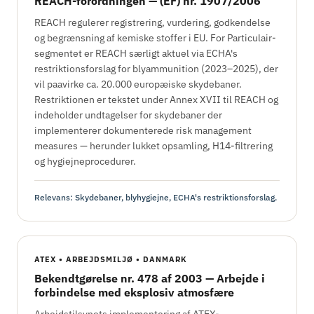
REACH-forordningen — (EF) nr. 1907/2006
REACH regulerer registrering, vurdering, godkendelse
og begrænsning af kemiske stoffer i EU. For Particulair-
segmentet er REACH særligt aktuel via ECHA's
restriktionsforslag for blyammunition (2023–2025), der
vil paavirke ca. 20.000 europæiske skydebaner.
Restriktionen er tekstet under Annex XVII til REACH og
indeholder undtagelser for skydebaner der
implementerer dokumenterede risk management
measures — herunder lukket opsamling, H14-filtrering
og hygiejneprocedurer.
Relevans: Skydebaner, blyhygiejne, ECHA's restriktionsforslag.
ATEX • ARBEJDSMILJØ • DANMARK
Bekendtgørelse nr. 478 af 2003 — Arbejde i
forbindelse med eksplosiv atmosfære
Arbejdstilsynets implementering af ATEX-