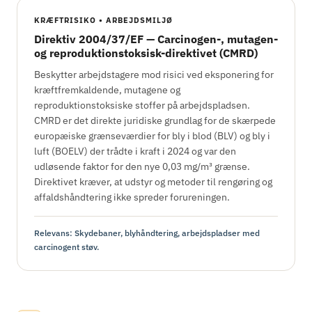
KRÆFTRISIKO • ARBEJDSMILJØ
Direktiv 2004/37/EF — Carcinogen-, mutagen-
og reproduktionstoksisk-direktivet (CMRD)
Beskytter arbejdstagere mod risici ved eksponering for
kræftfremkaldende, mutagene og
reproduktionstoksiske stoffer på arbejdspladsen.
CMRD er det direkte juridiske grundlag for de skærpede
europæiske grænseværdier for bly i blod (BLV) og bly i
luft (BOELV) der trådte i kraft i 2024 og var den
udløsende faktor for den nye 0,03 mg/m³ grænse.
Direktivet kræver, at udstyr og metoder til rengøring og
affaldshåndtering ikke spreder forureningen.
Relevans: Skydebaner, blyhåndtering, arbejdspladser med
carcinogent støv.