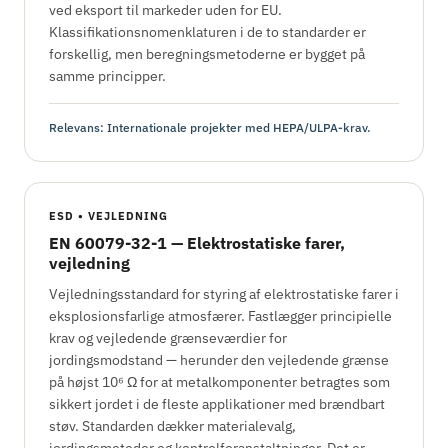
ved eksport til markeder uden for EU.
Klassifikationsnomenklaturen i de to standarder er
forskellig, men beregningsmetoderne er bygget på
samme principper.
Relevans: Internationale projekter med HEPA/ULPA-krav.
ESD • VEJLEDNING
EN 60079-32-1 — Elektrostatiske farer,
vejledning
Vejledningsstandard for styring af elektrostatiske farer i
eksplosionsfarlige atmosfærer. Fastlægger principielle
krav og vejledende grænseværdier for
jordingsmodstand — herunder den vejledende grænse
på højst 10⁶ Ω for at metalkomponenter betragtes som
sikkert jordet i de fleste applikationer med brændbart
støv. Standarden dækker materialevalg,
jordingsmetoder og kontrolforanstaltninger. Det er