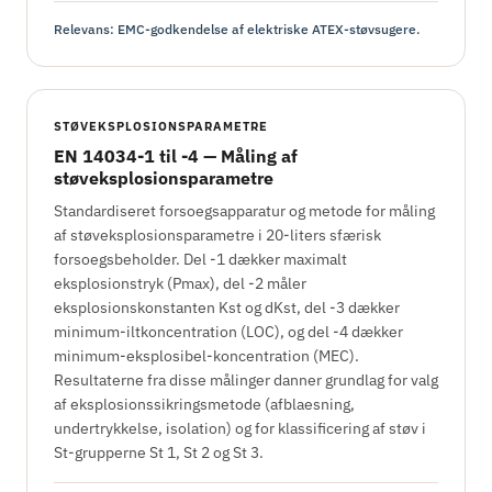
Relevans: EMC-godkendelse af elektriske ATEX-støvsugere.
STØVEKSPLOSIONSPARAMETRE
EN 14034-1 til -4 — Måling af
støveksplosionsparametre
Standardiseret forsoegsapparatur og metode for måling
af støveksplosionsparametre i 20-liters sfærisk
forsoegsbeholder. Del -1 dækker maximalt
eksplosionstryk (Pmax), del -2 måler
eksplosionskonstanten Kst og dKst, del -3 dækker
minimum-iltkoncentration (LOC), og del -4 dækker
minimum-eksplosibel-koncentration (MEC).
Resultaterne fra disse målinger danner grundlag for valg
af eksplosionssikringsmetode (afblaesning,
undertrykkelse, isolation) og for klassificering af støv i
St-grupperne St 1, St 2 og St 3.